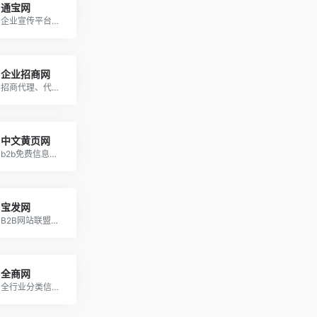
通宝网
企业宣传平台网站，产品批发代理一站式宣传网站
企业招商网
招商代理、代理加盟、供应求购、服务信息、企业黄页免费信息平台！
中文黄页网
b2b免费信息发布网站_免费企业黄页大全
宝发网
B2B网站联盟，让您生意爆发！
全商网
全行业分类信息平台_免费发布信息网_分类信息网