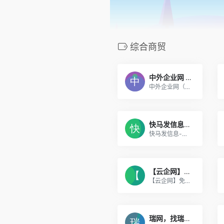
综合商贸
中外企业网 随时随地 成就生意
中外企业网（www.wnet.com.cn）是以网络信息业为主，横跨信息、Internet、无线互联网、出版、广告、发行、通信和项目拓展等产业的信息传播和商务服务机构
快马发信息-集企业自助建站产品推广商机发布的B2B免费发信息平台
快马发信息-集企业自助建站产品推广商机发布的B2B免费发信息平台
【云企网】免费发布分类信息的网站_商务信息推广平台
【云企网】免费发布分类信息的网站_商务信息推广平台
瑞网，找瑞安产品上瑞网