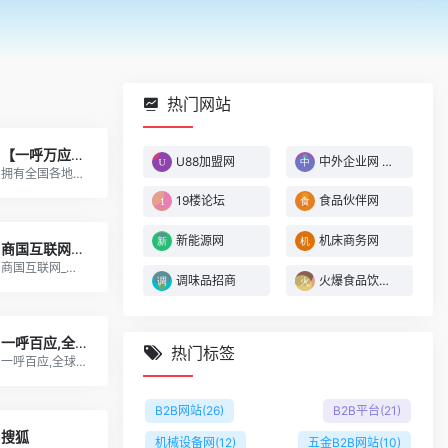
热门网站
【一呼万应网】
U88加盟网
中外企业网 随时随地 成就生意
拥有全国各地超过千万家企业信息,找企业信息就到黄页网。
19楼论坛
食品伙伴网
新能源网
机床商务网
商国互联网_免费产品推广平台_免费产品发布平台
商国互联网_免费产品推广平台_免费产品发布平台
调味品招商
火爆食品饮料招商网
一呼百应,全球制造供应链产品交易平台,产品营销平台
热门标签
一呼百应,全球制造供应链产品交易平台,产品营销平台
B2B网站
(26)
B2B平台
(21)
搜狐
机械设备网
(12)
五金B2B网站
(10)