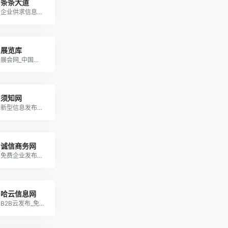
条条大道
企业供求信息免费发布平台；找产品，找销路，上条条大道网
展览库
展会网_中国会展网_展览展会信息大全_专业的展会门户网站!
须知网
新型信息发布与对接平台_发布信息
诚信商务网
免费企业发布信息的网站_B2B电子商务推广平台
哈云信息网
B2B云发布_免费信息发布网