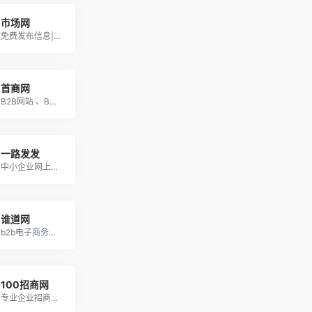
市场网
免费发布信息|市场价格|采购批发|买卖信息
首商网
B2B网站 、B2B电子商务平台 企业免费发布信息网
一路发发
中小企业网上做生意B2B电子商务平台
谁道网
b2b电子商务网站_免费发布商机供求信息网站平台
100招商网
专业企业招商产品推广发布平台