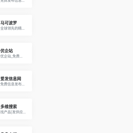
免费发布信息的网站_B2B网站大全_免费信息发布平台
马可波罗
全球领先的精准采购搜索引擎
优企站
优企站_免费发布信息_B2B电子商务网站_微商货源网_中小企业联盟网站
爱发信息网
免费信息发布网站_企业信息免费发布平台
多维搜索
找产品|发供应|寻采购综合型B2B电子商务平台