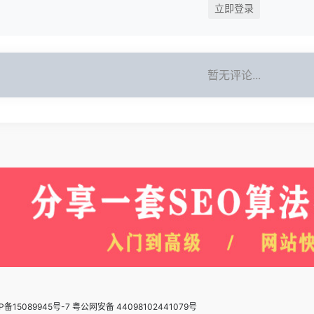
立即登录
暂无评论...
P备15089945号-7 粤公网安备 44098102441079号