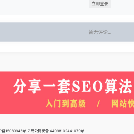
立即登录
暂无评论...
P备15089945号-7 粤公网安备 44098102441079号