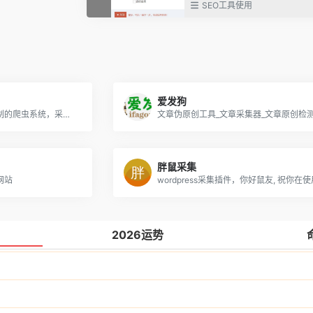
SEO工具使用
爱发狗
蓝天采集器是一款免费无限制的爬虫系统，采用php+mysql开发可部署在云端服务器，实现电脑端、移动端使用浏览器即可采集数据，可对接任何cms系统，免登录实时发布数据，是网页大数据采集软件中完全跨平台的云端爬虫系统，在人工智能大模型时代助力垂直大模型AIGC内容创作！
文章伪原创工具_文章采集器_文章原创检
胖鼠采集
网站
2026运势