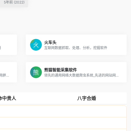
5年前 (2022)
火车头
测
互联网数据抓取、处理、分析，挖掘软件
熊猫智能采集软件
wordpress采集插件，你好鼠友, 祝你在使用胖鼠的时间里开心愉快~
领先的通用网络大数据爬虫系统_先进的网站网页采集器工具_企业名录电话采集
命中贵人
八字合婚