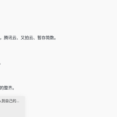
储，腾讯云、又拍云、暂存简数。
。
的整齐。
使用简数批量采集网址，导入到自己的网址导航网站