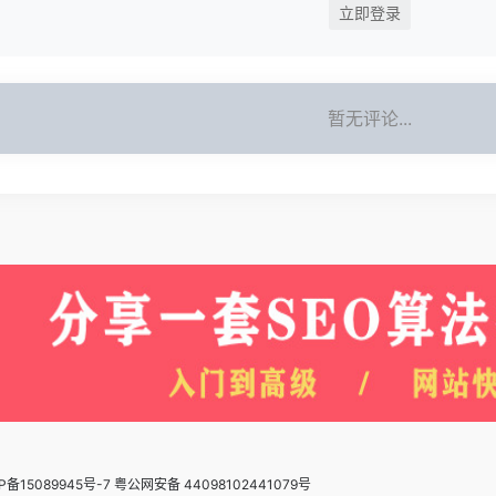
立即登录
暂无评论...
P备15089945号-7 粤公网安备 44098102441079号