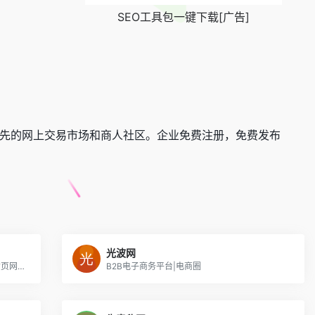
SEO工具包一键下载[广告]
先的网上交易市场和商人社区。企业免费注册，免费发布
光波网
顺企网是免费的电子商务平台和在线114黄页网站，是为企业提B2B免费供求信息发布、采购商机、免费建站、114黄页查询服务的B2B平台。顺企网，助企业在商海一路顺风
B2B电子商务平台|电商圈