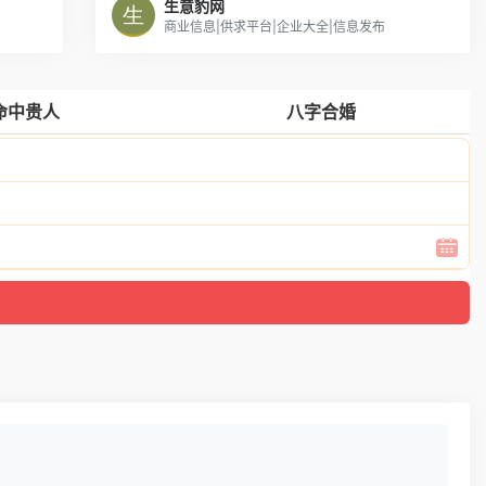
生意豹网
商业信息|供求平台|企业大全|信息发布
命中贵人
八字合婚