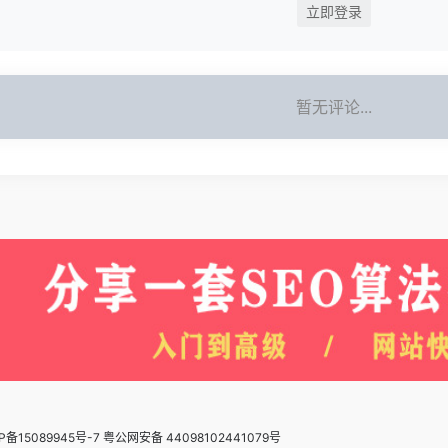
立即登录
暂无评论...
P备15089945号-7 粤公网安备 44098102441079号