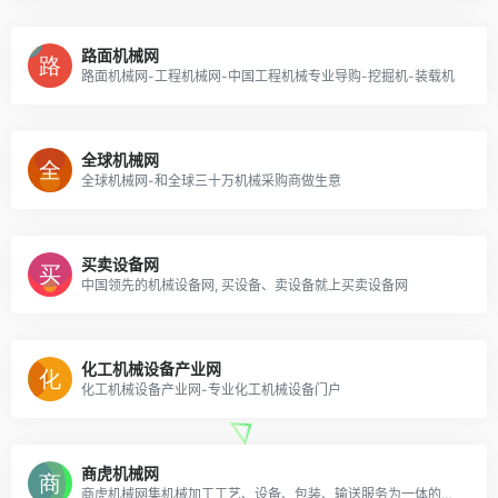
路面机械网
路面机械网-工程机械网-中国工程机械专业导购-挖掘机-装载机
全球机械网
全球机械网-和全球三十万机械采购商做生意
买卖设备网
中国领先的机械设备网, 买设备、卖设备就上买卖设备网
化工机械设备产业网
化工机械设备产业网-专业化工机械设备门户
商虎机械网
商虎机械网集机械加工工艺、设备、包装、输送服务为一体的综合性B2B平台