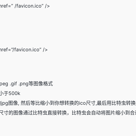
href=” /favicon.ico” />
href=”/favicon.ico” />
peg .gif .png等图像格式
于500k
0的jpg图像, 然后等比缩小到你想转换的ico尺寸,最后用比特虫转换
始尺寸的图像通过比特虫直接转换，比特虫会自动将图片缩小到合