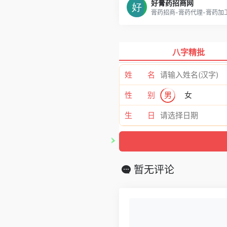
好膏药招商网
膏药招商-膏药代理-膏药加
八字精批
姓 名
性 别
男
女
生 日
暂无评论