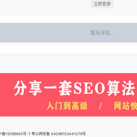
立即登录
暂无评论...
P备15089945号-7 粤公网安备 44098102441079号