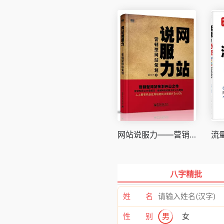
网站说服力——营销型网站策划
八字精批
姓 名
性 别
男
女