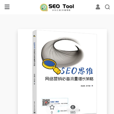
0
985